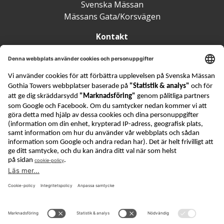
Svenska Mässan
Mässans Gata/Korsvägen
Kontakt
batmassan@svenskamassan.se
+46 (0)31-708 80 00
Hem
Kontakta oss
Jobba hos oss
Integritetspolicy
Cookie policy
Säkerhet
Båtmässan arrangeras av Svenska Mässan. Svenska
Mässan Gothia Towers ägs av en privat stiftelse och
är en av Europas största integrerade mötesplatser