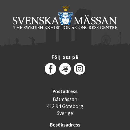
Följ oss på
Facebook
MediaPortal
Instagram
Postadress
Båtmässan
412 94 Göteborg
Sverige
Besöksadress