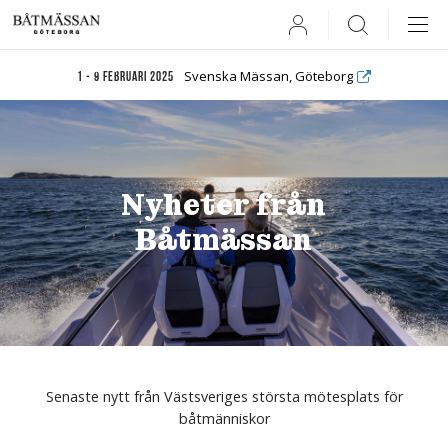
User
Search
Svenska Mässan, Göteborg
1 - 9 februari 2025
Nyheter från
Båtmässan
Senaste nytt från Västsveriges största mötesplats för
båtmänniskor